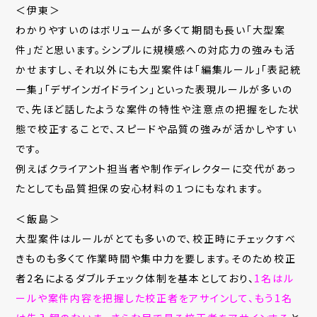
＜伊東＞
わかりやすいのはボリュームが多くて期間も長い「大型案
件」だと思います。シンプルに規模感への対応力の強みも活
かせますし、それ以外にも大型案件は「編集ルール」「表記統
一集」「デザインガイドライン」といった表現ルールが多いの
で、先ほど話したような案件の特性や注意点の把握をした状
態で校正することで、スピードや品質の強みが活かしやすい
です。
例えばクライアント担当者や制作ディレクターに交代があっ
たとしても品質担保の安心材料の１つにもなれます。
＜飯島＞
大型案件はルールがとても多いので、校正時にチェックすべ
きものも多くて作業時間や集中力を要します。そのため校正
者2名によるダブルチェック体制を基本としており、
1名はル
ールや案件内容を把握した校正者をアサインして、もう1名