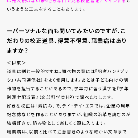
は先入観のないまっさらな目で見る校正者をアサインする
と
いうような工夫をすることもあります。
ーパーソナルな面も聞いてみたいのですが、こ
だわりの校正道具、得意不得意、職業病はあり
ますか？
＜伊東＞
道具は割と一般的ですね。調べ物の際には『記者ハンドブッ
ク』（共同通信社）をよく使用します。あとは子ども向けの制
作物を担当することがあるので、学年毎に習う漢字を『学年
別漢字配当表』
（文部科学省HP）で
調べたりします。
好きな校正は「素読み」で、テイ・デイ・エスでは、企業の周年
記念誌などを作ることがありますが、組織の沿革を読むのが
結構好きで、読み物として楽しくて頭に入ります。
職業病は、以前と比べて注意書きのような細かい文章まで