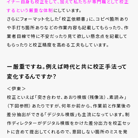
イナー自身も校正をして、加えて私たちが専門職として校正
するという厳重な体制
にしています。
さらにフォーマット化した「校正依頼書」に、コピペ箇所あり
や手打ち箇所ありなどの作業内容も記載してもらったり、作
業者目線で特に不安だったり見て欲しい懸念点を記載して
もらったりと校正精度を高める工夫もしています。
ー厳重ですね。例えば時代と共に校正手法って
変化するんですか？
＜伊東＞
校正といえば「突き合わせ、あおり検版（残像法）、素読み」
（下図参照）あたりですが、何年か前から、作業前と作業後の
差分抽出ができる「デジタル検版」も主流になっています。制
作ディレクターがデジタル検版をかけた差分出力を校正セッ
トに含めて提出してくれるので、意図しない箇所のミスを発